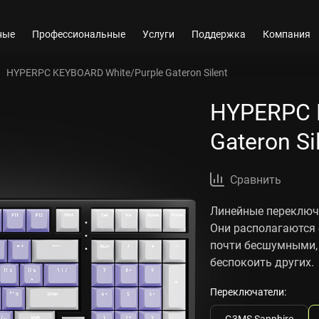
ные
Профессиональные
Услуги
Поддержка
Компания
HYPERPC KEYBOARD White/Purple Gateron Silent
HYPERPC 
Gateron Si
Сравнить
Линейные переключ
Они располагаются 
почти бесшумными, 
беспокоить других.
Переключатели:
G3MS Sapphire