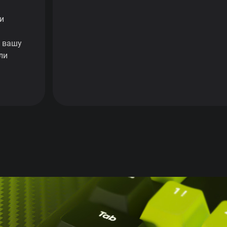
и
ь вашу
ли