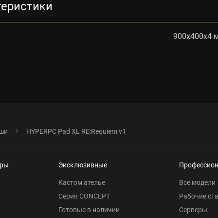
теристики
900x400x4 
ыши
HYPERPC Pad XL RE:Requiem v1
еры
Эксклюзивные
Профессио
Кастом ателье
Все модели
Серия CONCEPT
Рабочие ст
Готовые в наличии
Серверы