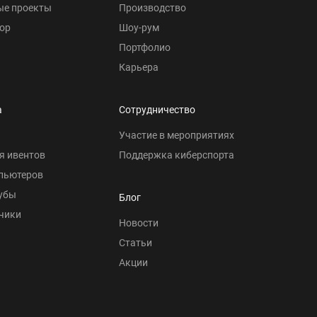
ые проекты
Производство
ор
Шоу-рум
Портфолио
Карьера
а
Сотрудничество
Участие в мероприятиях
я ивентов
Поддержка киберспорта
пьютеров
убы
Блог
чики
Новости
Статьи
Акции