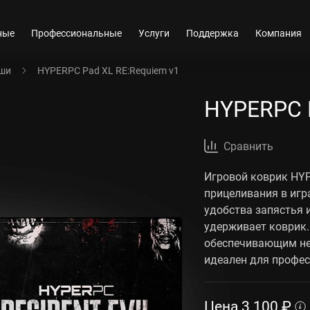
ные
Профессиональные
Услуги
Поддержка
Компания
ыши
HYPERPC Pad XL RE:Requiem v1
HYPERPC P
Сравнить
Игровой коврик HY
прицеливания в игр
удобства запястья 
удерживает коврик.
обеспечивающим не
идеален для профе
Цена
3 100
₽