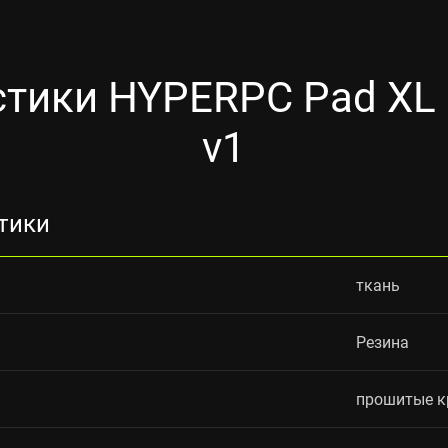
стики HYPERPC Pad XL 
v1
тики
ткань
Резина
прошитые к