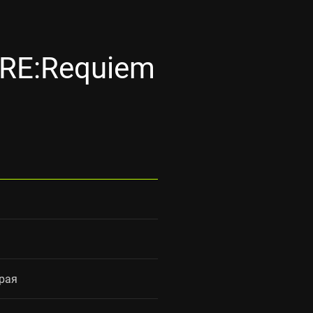
RE:Requiem
рая