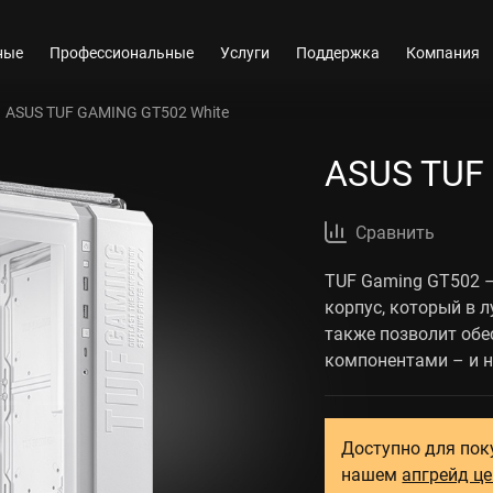
ные
Профессиональные
Услуги
Поддержка
Компания
ASUS TUF GAMING GT502 White
ASUS TUF
Сравнить
TUF Gaming GT502 
корпус, который в 
также позволит обе
компонентами – и н
Доступно для пок
нашем
апгрейд ц