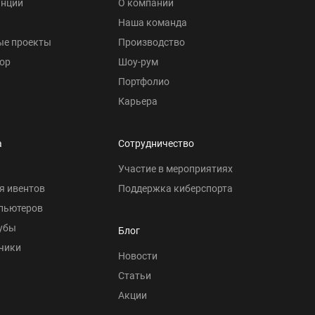
анции
О компании
Наша команда
ые проекты
Производство
ор
Шоу-рум
Портфолио
Карьера
а
Сотрудничество
Участие в мероприятиях
я ивентов
Поддержка киберспорта
пьютеров
убы
Блог
чики
Новости
Статьи
Акции