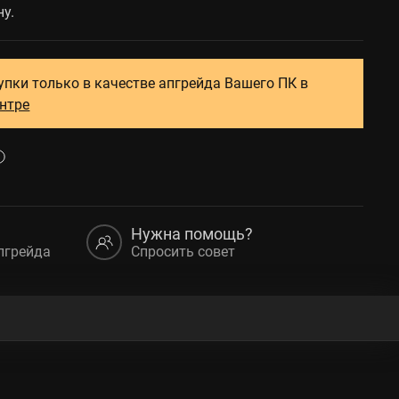
у.
упки только в качестве апгрейда Вашего ПК в
ентре
Нужна помощь?
пгрейда
Спросить совет