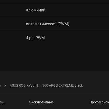
алюминий
автоматическая (PWM)
4-pin PWM
е
ASUS ROG RYUJIN III 360 ARGB EXTREME Black
еры
Эксклюзивные
Профессио