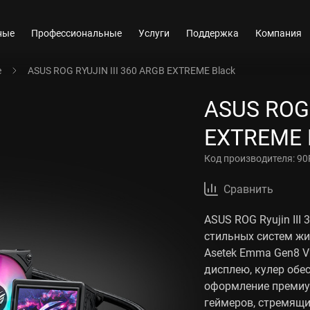
ные
Профессиональные
Услуги
Поддержка
Компания
е
ASUS ROG RYUJIN III 360 ARGB EXTREME Black
ASUS ROG 
EXTREME 
Код производителя:
90
Сравнить
ASUS ROG Ryujin III
стильных систем ж
Asetek Emma Gen8 V
дисплею, кулер обе
оформление премиу
геймеров, стремящи