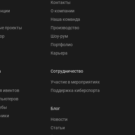
Контакты
анции
О компании
Наша команда
ые проекты
Производство
ор
Шоу-рум
Портфолио
Карьера
а
Сотрудничество
Участие в мероприятиях
я ивентов
Поддержка киберспорта
пьютеров
убы
Блог
чики
Новости
Статьи