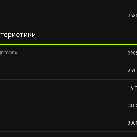
768
ктеристики
ЦЕССОРА
229
261
16 
GD
300