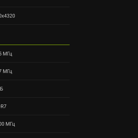
0x4320
5 МГц
7 МГц
ГБ
DR7
00 МГц