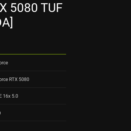
X 5080 TUF
DA]
orce
orce RTX 5080
E 16x 5.0
м