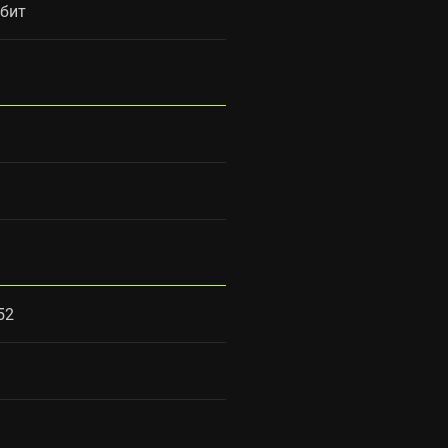
 бит
52