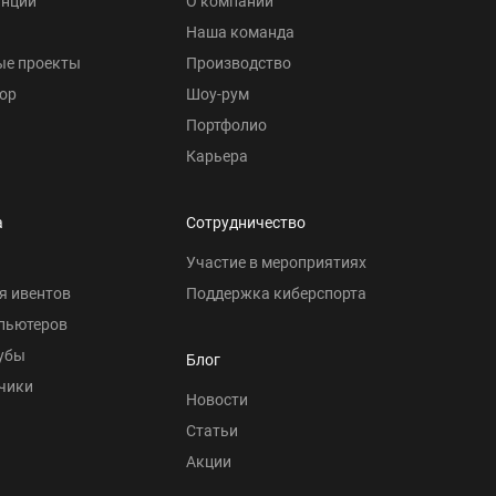
анции
О компании
Наша команда
ые проекты
Производство
ор
Шоу-рум
Портфолио
Карьера
а
Сотрудничество
Участие в мероприятиях
я ивентов
Поддержка киберспорта
пьютеров
убы
Блог
чики
Новости
Статьи
Акции