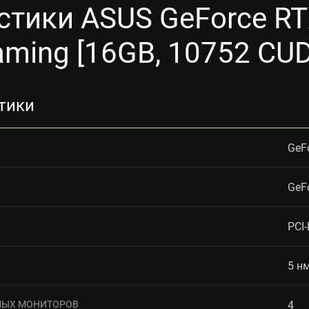
стики ASUS GeForce RT
ming [16GB, 10752 CU
тики
GeF
GeF
PCI-
5 н
МЫХ МОНИТОРОВ
4