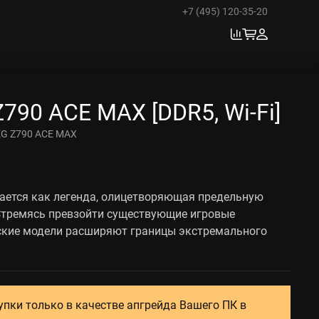
+7 (495) 120-35-20
790 ACE MAX [DDR5, Wi-Fi]
G Z790 ACE MAX
ается как легенда, олицетворяющая предельную
Стремясь превзойти существующие игровые
ские модели расширяют границы экстремального
упки только в качестве апгрейда Вашего ПК в