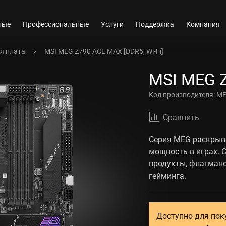
ные
Профессиональные
Услуги
Поддержка
Компания
я плата
MSI MEG Z790 ACE MAX [DDR5, Wi-Fi]
MSI MEG Z
Код производителя:
ME
Сравнить
Серия MEG раскрыв
мощность в играх. 
продукты, флагман
гейминга.
Доступно для пок