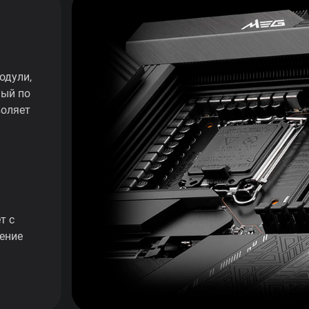
одули,
ный по
воляет
т с
ение