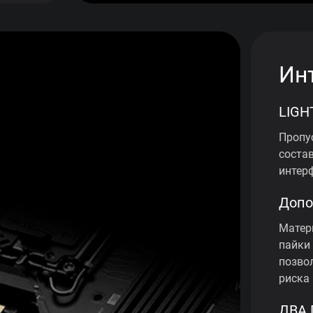
Ин
LIGH
Пропу
состав
интер
Допо
Матер
пайки
позво
риска
ДВА 