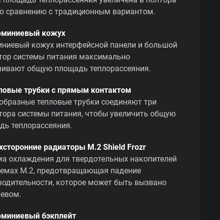
по сравнению с традиционным вариантом.
юминиевый кожух
ниевый кожух интерфейсной панели и большой
тор системы питания максимально
чивают общую площадь теплорассеяния.
пловые трубки с прямым контактом
-образные тепловые трубки соединяют три
тора системы питания, чтобы увеличить общую
дь теплорассеяния.
хсторонние радиаторы M.2 Shield Frozr
ма охлаждения для твердотельных накопителей
ъемах M.2, предотвращающая падение
водительности, которое может быть вызвано
ревом.
юминиевый бэкплейт