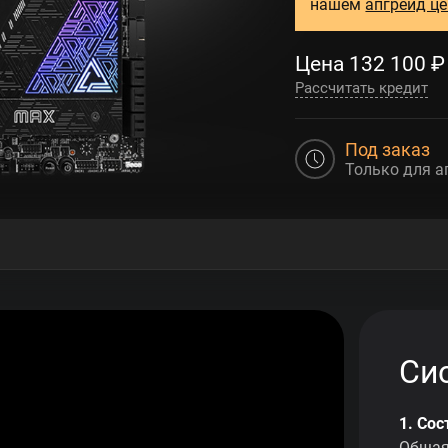
нашем
апгрейд ц
Цена
132 100
₽
Рассчитать кредит
Под заказ
Только для а
Си
1. Со
Общая