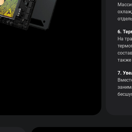
Масси
охлаж
отдел
6. Тер
На тр
термо
соста
также
7. Ув
Вмест
заним
бесшу