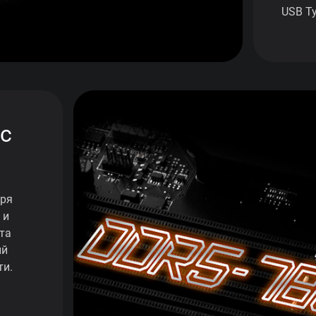
USB Ty
с
аря
 и
та
ый
ти.