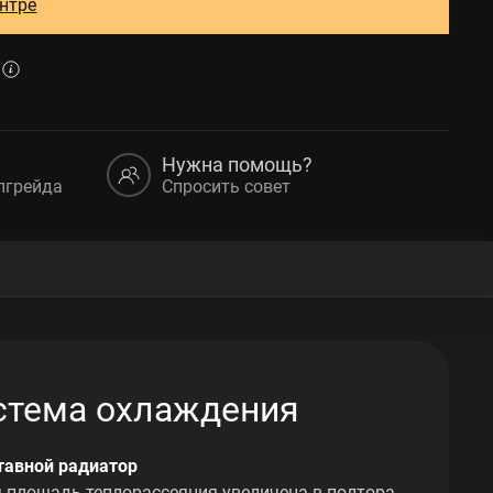
ентре
Нужна помощь?
пгрейда
Спросить совет
стема охлаждения
ставной радиатор
 площадь теплорассеяния увеличена в полтора