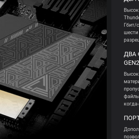
Высок
Thund
Гбит/
шести
разреш
ДВА 
GEN2
Высок
матер
пропу
файлы
когда
ПОРТ
Допол
позво