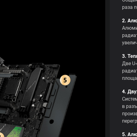
раза 
2. Ал
Алюми
радиа
увели
3. Те
Две U
радиа
площа
4. Дву
Систе
в раз
произ
перег
5. Ал