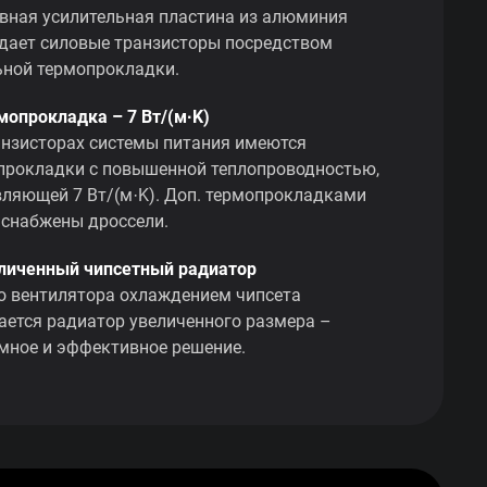
вная усилительная пластина из алюминия
дает силовые транзисторы посредством
ьной термопрокладки.
мопрокладка – 7 Вт/(м·K)
анзисторах системы питания имеются
прокладки с повышенной теплопроводностью,
вляющей 7 Вт/(м·K). Доп. термопрокладками
 снабжены дроссели.
еличенный чипсетный радиатор
о вентилятора охлаждением чипсета
ается радиатор увеличенного размера –
мное и эффективное решение.