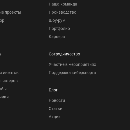
Наша команда
ые проекты
Производство
ор
Шоу-рум
Портфолио
Карьера
а
Сотрудничество
Участие в мероприятиях
я ивентов
Поддержка киберспорта
пьютеров
убы
Блог
чики
Новости
Статьи
Акции