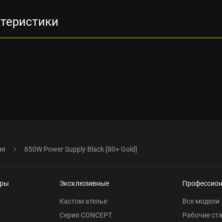
ктеристики
ия
850W Power Supply Black [80+ Gold]
еры
Эксклюзивные
Профессио
Кастом ателье
Все модели
Серия CONCEPT
Рабочие ст