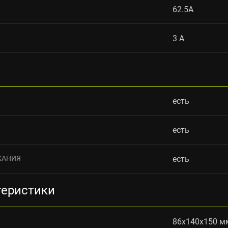
62.5A
3 A
есть
есть
КАНИЯ
есть
теристики
86x140x150 м