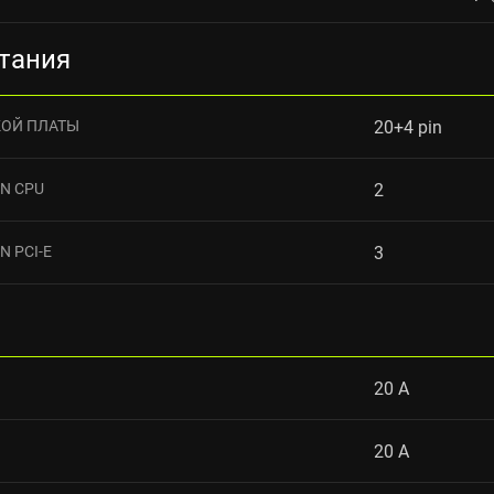
тания
КОЙ ПЛАТЫ
20+4 pin
N CPU
2
 PCI-E
3
20 А
20 А