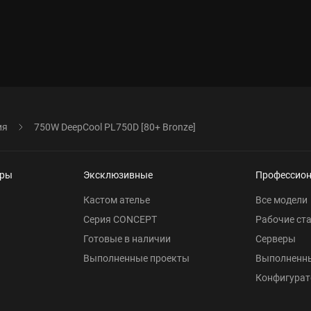
ия
750W DeepCool PL750D [80+ Bronze]
еры
Эксклюзивные
Профессио
Кастом ателье
Все модели
Серия CONCEPT
Рабочие ст
Готовые в наличии
Серверы
Выполненные проекты
Выполненн
Конфигурат