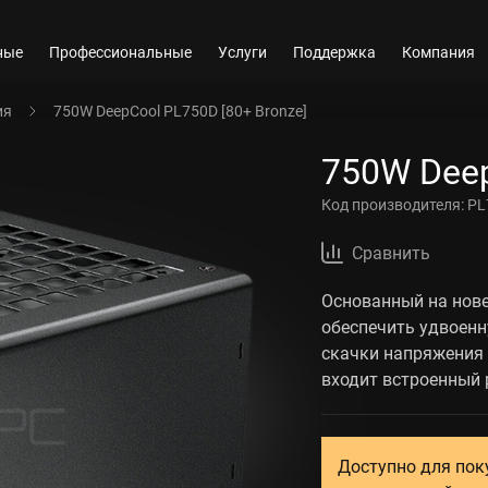
ные
Профессиональные
Услуги
Поддержка
Компания
ия
750W DeepCool PL750D [80+ Bronze]
750W Deep
Код производителя:
PL
Сравнить
Основанный на нове
обеспечить удвоенн
скачки напряжения 
входит встроенный 
Доступно для пок