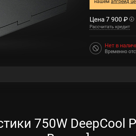
нашем
апгрейд ц
Цена
7 900
₽
Рассчитать кредит
Нет в налич
Временно отс
стики 750W DeepCool P