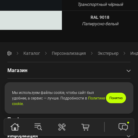
Транспортный чёрный
RAL 9018
Папирусно-белый
Каталог
Персонализация
Экстерьер
Инд
Магазин
Игровые компьютеры
Мы используем файлы cookie, чтобы сайт был
удобнее, а сервис — лучше. Подробности в
Политике
Понятно
Эксклюзивные
cookie
.
Профессиональные
Информация