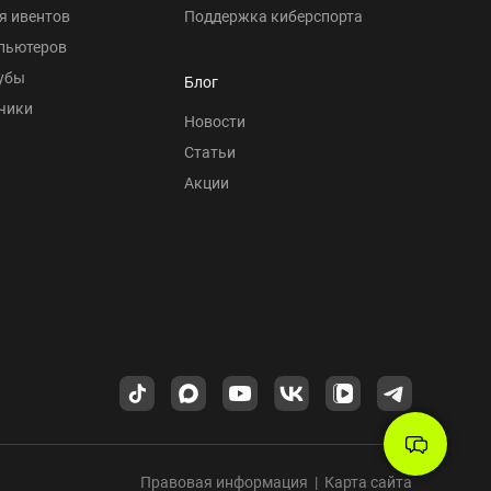
я ивентов
Поддержка киберспорта
пьютеров
убы
Блог
чики
Новости
Статьи
Акции
Правовая информация
|
Карта сайта