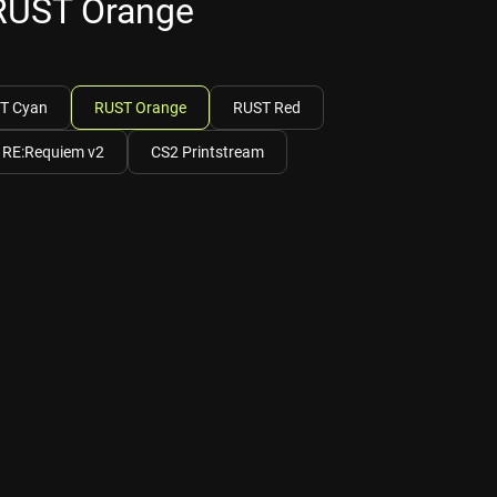
RUST Orange
T Cyan
RUST Orange
RUST Red
RE:Requiem v2
CS2 Printstream