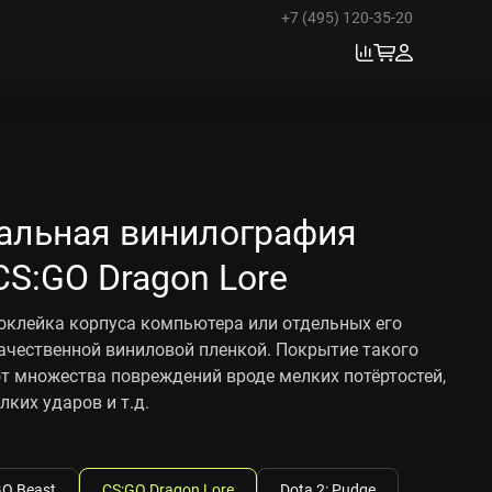
+7 (495) 120-35-20
альная винилография
S:GO Dragon Lore
оклейка корпуса компьютера или отдельных его
ачественной виниловой пленкой. Покрытие такого
т множества повреждений вроде мелких потёртостей,
лких ударов и т.д.
GO Beast
CS:GO Dragon Lore
Dota 2: Pudge