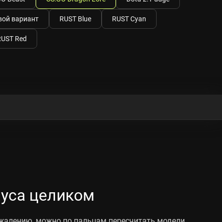
вой вариант
RUST Blue
RUST Cyan
RUST Red
пуса целиком
ожалению, можно по пальцам пересчитать модели