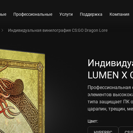
ные
Профессиональные
Услуги
Поддержка
Компания
Индивидуальная винилография CS:GO Dragon Lore
Индивиду
LUMEN X C
Профессиональная 
элементов высокок
типа защищает ПК о
царапин, трещин, ме
Цвет:
HYPERPC
CS: