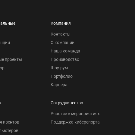
нальные
Компания
Контакты
анции
О компании
Наша команда
ые проекты
Производство
ор
Шоу-рум
Портфолио
Карьера
а
Сотрудничество
Участие в мероприятиях
я ивентов
Поддержка киберспорта
пьютеров