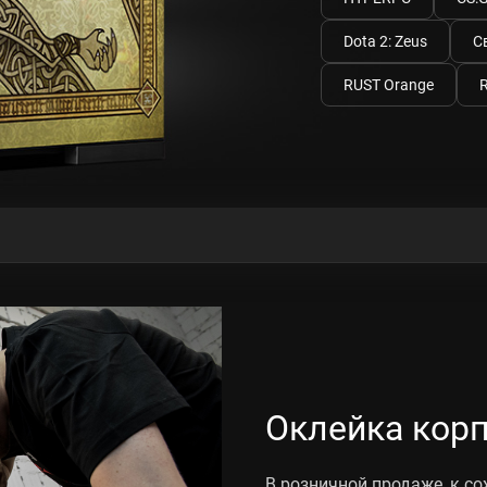
Dota 2: Zeus
С
RUST Orange
Оклейка кор
В розничной продаже, к с