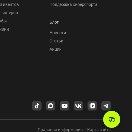
я ивентов
Поддержка киберспорта
пьютеров
убы
Блог
чики
Новости
Статьи
Акции
Правовая информация
|
Карта сайта