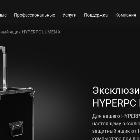
ные
Профессиональные
Услуги
Поддержка
Компания
зный ящик HYPERPC LUMEN X
Эксклюзи
HYPERPC 
Для вашего HYPERPC
настоящему эксклю
защитный ящик от 
компьютера при лю