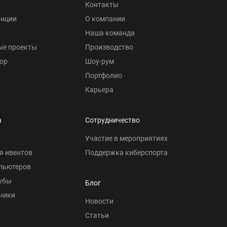
Контакты
анции
О компании
Наша команда
ые проекты
Производство
ор
Шоу-рум
Портфолио
Карьера
а
Сотрудничество
Участие в мероприятиях
я ивентов
Поддержка киберспорта
пьютеров
убы
Блог
чики
Новости
Статьи