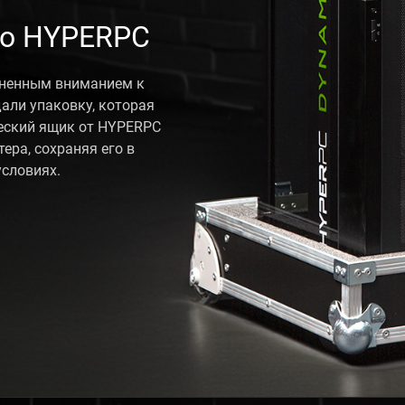
го HYPERPC
зненным вниманием к
али упаковку, которая
еский ящик от HYPERPC
ра, сохраняя его в
словиях.