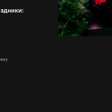
аздники:
фику