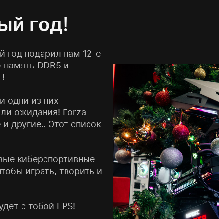
ый год!
й год подарил нам 12-е
ую память DDR5 и
!
и одни из них
али ожидания! Forza
te и другие.. Этот список
овые киберспортивные
тобы играть, творить и
удет с тобой FPS!