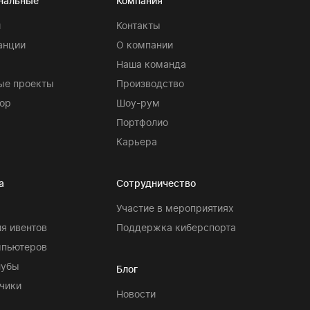
нальные
Компания
и
Контакты
анции
О компании
Наша команда
ые проекты
Производство
ор
Шоу-рум
Портфолио
Карьера
а
Сотрудничество
Участие в мероприятиях
я ивентов
Поддержка киберспорта
мпьютеров
лубы
Блог
чики
Новости