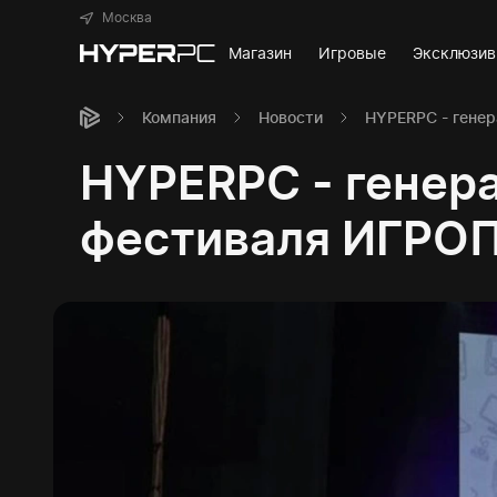
Москва
Магазин
Игровые
Эксклюзи
Компания
Новости
HYPERPC - гене
HYPERPC - генер
фестиваля ИГРО