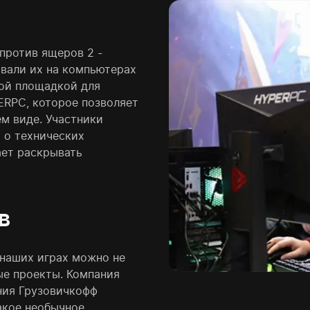
 против ящеров 2 -
ывали их на компьютерах
ой площадкой для
RPC, которое позволяет
м виде. Участники
 о технических
ает раскрывать
в
а наших играх можно не
вые проекты. Компания
ния Грузовичкофф
акое необычное