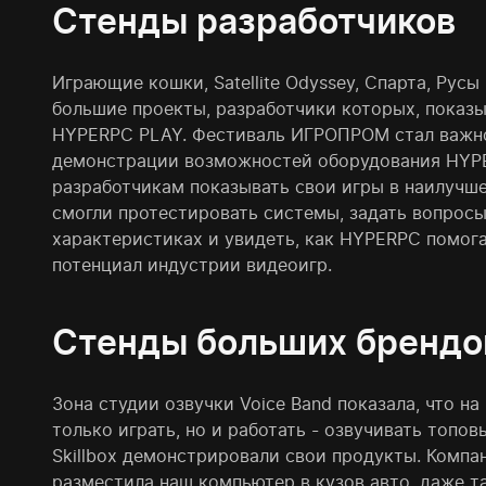
Стенды разработчиков
Играющие кошки, Satellite Odyssey, Спарта, Русы
большие проекты, разработчики которых, показ
HYPERPC PLAY. Фестиваль ИГРОПРОМ стал важн
демонстрации возможностей оборудования HYPE
разработчикам показывать свои игры в наилучше
смогли протестировать системы, задать вопросы
характеристиках и увидеть, как HYPERPC помог
потенциал индустрии видеоигр.
Стенды больших брендо
Зона студии озвучки Voice Band показала, что н
только играть, но и работать - озвучивать топо
Skillbox демонстрировали свои продукты. Компа
разместила наш компьютер в кузов авто, даже т