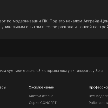
ерт по модернизации ПК. Под его началом Апгрейд-Це
 уникальным опытом в сфере разгона и тонкой настро
ила «умную» модель o3 и открыла доступ к генератору Sora
теры
Эксклюзивные
Профессио
Кастом ателье
Все модел
Серия CONCEPT
Рабочие ст