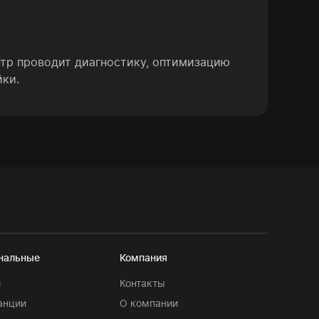
нтр проводит диагностику, оптимизацию
йки.
нальные
Компания
и
Контакты
анции
О компании