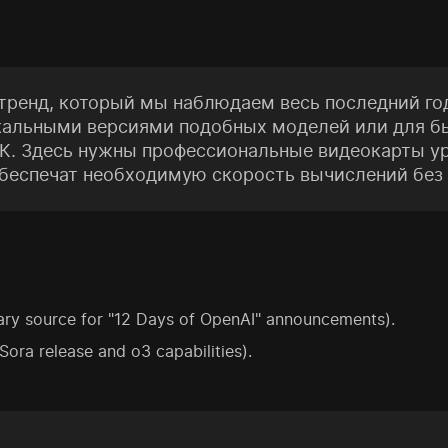
тренд, который мы наблюдаем весь последний год
кальными версиями подобных моделей или для бы
ПК. Здесь нужны профессиональные видеокарты у
обеспечат необходимую скорость вычислений без 
ry source for "12 Days of OpenAI" announcements).
ora release and o3 capabilities).