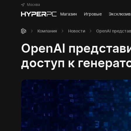
Москва
Магазин
Игровые
Эксклюзи
Компания
Новости
OpenAI представ
OpenAI представ
доступ к генерат