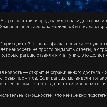
enAI» разработчики представили сразу две громки
 Компания анонсировала модель o3 и начала откр
o1 приходит o3. Главная фишка новинки — сущест
ляет нейросети не просто выдавать ответы, а стр
, которые раньше ставили ИИ в тупик. Это делае
я новость — открытие ограниченного доступа к S
стовых промптов. Если раньше мы видели только 
: от создания контента до прототипирования в к
ислительных мощностей, что неизбежно подстегне