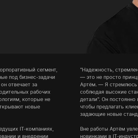
корпоративный сегмент,
"Надежность, стремлен
ные под бизнес-задачи
— это не просто принц
 он отвечает за
Артём. — Я стремлюсь 
одительных рабочих
соблюдая высокие ста
ологиям, которые не
детали". Он постоянно
открывают новые
чтобы предлагать кли
задающие новые станд
едущих IT-компаниях,
Вне работы Артём увле
овании и внедрении
новинками в IT-индуст