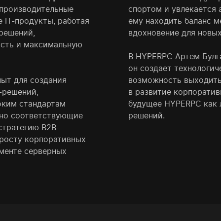
опроизводительные
спортом и увлекается 
 IT-продукты, работая
ему находить баланс м
решений,
вдохновение для новых
сть и максимальную
В HYPERPC Артём Булг
он создает технологич
пыт для создания
возможность выходить 
-решений,
в развитие корпоратив
оким стандартам
будущее HYPERPC как 
чно соответствующие
решений.
стратегию B2B-
 росту корпоративных
менте серверных