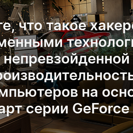
е, что такое хакер
менными технолог
непревзойденной
роизводительност
мпьютеров на осн
арт серии GeForce 