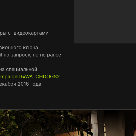
еры с видеокартами
нзионного ключа
 по запросу, но не ранее
на специальной
/?campaignID=WATCHDOGS2
екабря 2016 года