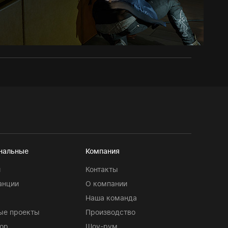
нальные
Компания
и
Контакты
анции
О компании
Наша команда
ые проекты
Производство
ор
Шоу-рум