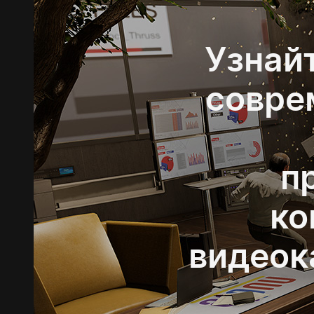
Узнайт
совре
п
ко
видеок