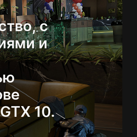
ство, с
иями и
ью
ове
GTX 10.