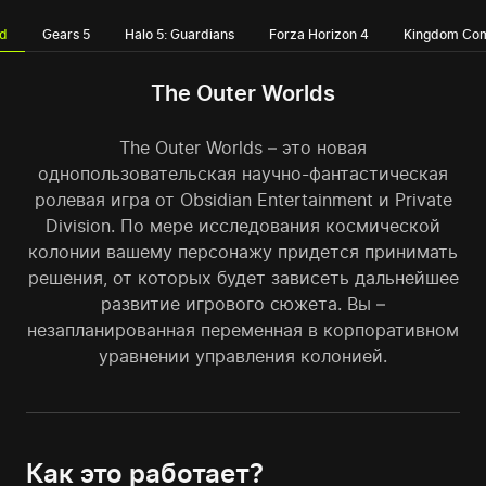
ld
Gears 5
Halo 5: Guardians
Forza Horizon 4
Kingdom Com
The Outer Worlds
The Outer Worlds – это новая
однопользовательская научно-фантастическая
ролевая игра от Obsidian Entertainment и Private
Division. По мере исследования космической
колонии вашему персонажу придется принимать
решения, от которых будет зависеть дальнейшее
развитие игрового сюжета. Вы –
незапланированная переменная в корпоративном
уравнении управления колонией.
Как это работает?