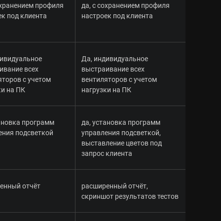
сохранением профиля
да, с сохранением профиля
ек под клиента
настроек под клиента
дивидуальное
Да, индивидуальное
ивание всех
выстраивание всех
яторов с учетом
вентиляторов с учетом
ки на ПК
нагрузки на ПК
тановка программ
да, установка программ
ения подсветкой
управления подсветкой,
выставление цветов под
запрос клиента
енный отчёт
расширенный отчёт,
скриншот результатов тестов