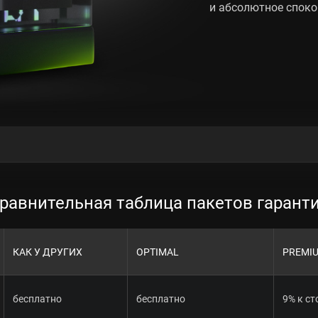
и абсолютное споко
равнительная таблица пакетов гарант
КАК У ДРУГИХ
OPTIMAL
PREMI
бесплатно
бесплатно
9% к с