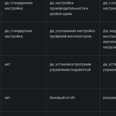
да, стандараная
да, настройка
да, с 
настройка
производительности и
настро
уровня шума
да, стандартная
да, улучшенная настройка
Да, ин
настройка
профилей вентиляторов
выстра
вентил
нагруз
нет
да, установка программ
да, ус
управления подсветкой
управл
нет
базовый отчёт
расшир