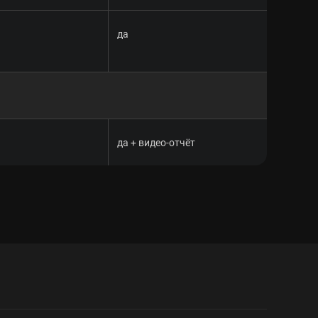
да
да + видео-отчёт