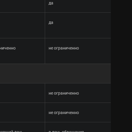
да
да
аниченно
не ограниченно
не ограниченно
не ограниченно
дующий день
в день обращения