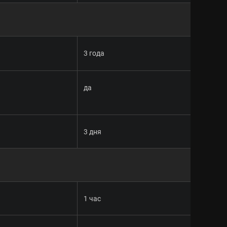
3 года
да
3 дня
1 час