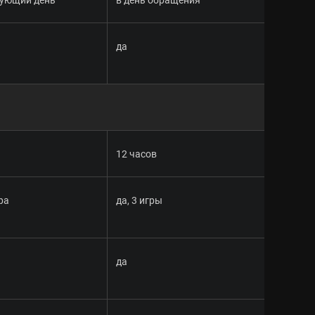
да
12 часов
гра
да, 3 игры
да