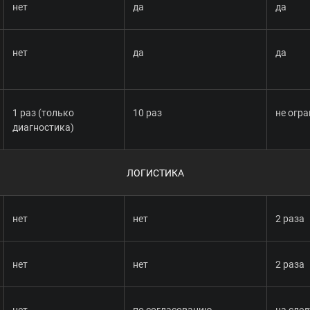
нет
да
да
нет
да
да
1 раз (только
10 раз
не огр
диагностика)
ЛОГИСТИКА
нет
нет
2 раза
нет
нет
2 раза
нет
по согласованию
на сле