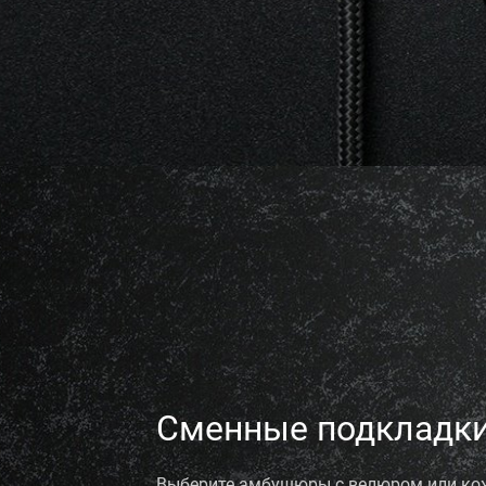
Сменные подкладк
Выберите амбушюры с велюром или ко