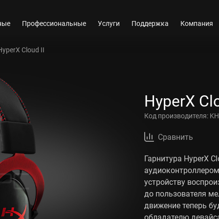
ные
Профессиональные
Услуги
Поддержка
Компания
HyperX Cloud II
HyperX Clo
Код производителя:
KH
Сравнить
Гарнитура HyperX C
аудиоконтроллером 
устройству воспрои
до пользователя м
движение теперь бу
обладателю девайса