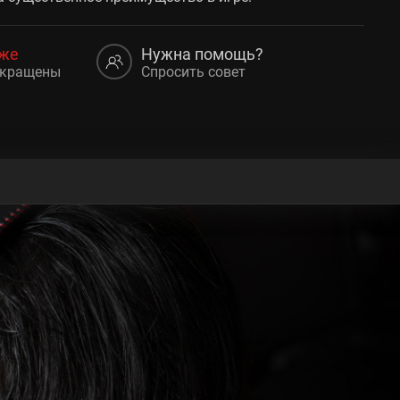
аже
Нужна помощь?
екращены
Спросить совет