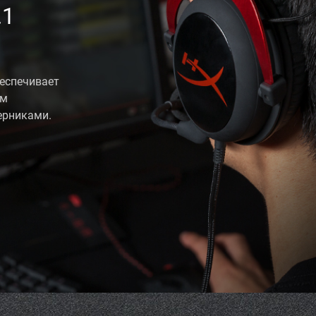
.1
беспечивает
ам
ерниками.