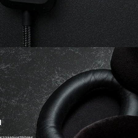
и
жзаменителем