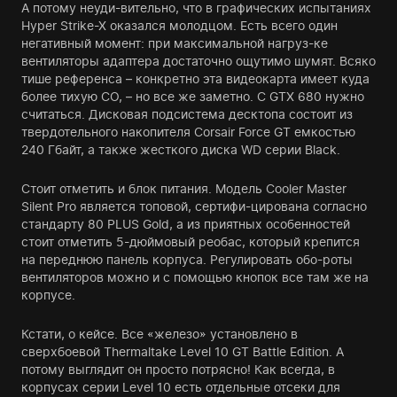
А потому неуди-вительно, что в графических испытаниях
Hyper Strike-X оказался молодцом. Есть всего один
негативный момент: при максимальной нагруз-ке
вентиляторы адаптера достаточно ощутимо шумят. Всяко
тише референса – конкретно эта видеокарта имеет куда
более тихую СО, – но все же заметно. С GTX 680 нужно
считаться. Дисковая подсистема десктопа состоит из
твердотельного накопителя Corsair Force GT емкостью
240 Гбайт, а также жесткого диска WD серии Black.
Стоит отметить и блок питания. Модель Cooler Master
Silent Pro является топовой, сертифи-цирована согласно
стандарту 80 PLUS Gold, а из приятных особенностей
стоит отметить 5-дюймовый реобас, который крепится
на переднюю панель корпуса. Регулировать обо-роты
вентиляторов можно и с помощью кнопок все там же на
корпусе.
Кстати, о кейсе. Все «железо» установлено в
сверхбоевой Thermaltake Level 10 GT Battle Edition. А
потому выглядит он просто потрясно! Как всегда, в
корпусах серии Level 10 есть отдельные отсеки для