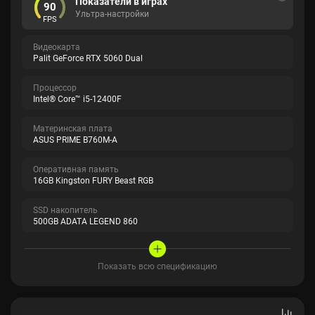
Показатели в играх
90
Ультра-настройки
FPS
Видеокарта
Palit GeForce RTX 5060 Dual
Процессор
Intel® Core™ i5-12400F
Материнская плата
ASUS PRIME B760M-A
Оперативная память
16GB Kingston FURY Beast RGB
SSD накопитель
500GB ADATA LEGEND 860
Показать всю спецификацию