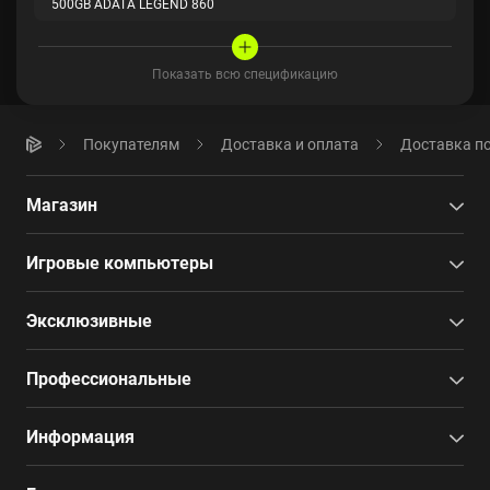
500GB ADATA LEGEND 860
Показать всю спецификацию
Покупателям
Доставка и оплата
Доставка по
Магазин
Игровые компьютеры
Эксклюзивные
Профессиональные
Информация