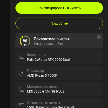
Конфигурировать и купить
Подробнее
Показатели в играх
90
Ультра-настройки
FPS
Видеокарта
Palit GeForce RTX 5060 Dual
Процессор
AMD Ryzen 5 7500F
Материнская плата
MSI B850 GAMING PLUS
Оперативная память
16GB Kingston Fury Beast RGB