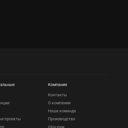
нальные
Компания
Контакты
анции
О компании
Наша команда
ые проекты
Производство
ор
Шоу-рум