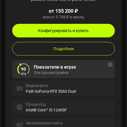
от 155 200 ₽
или от 5 768 ₽ в месяц
Конфигурировать и купить
Подробнее
Показатели в играх
90
Ультра-настройки
FPS
Видеокарта
Palit GeForce RTX 5060 Dual
Процессор
Intel® Core™ i5-12400F
Материнская плата