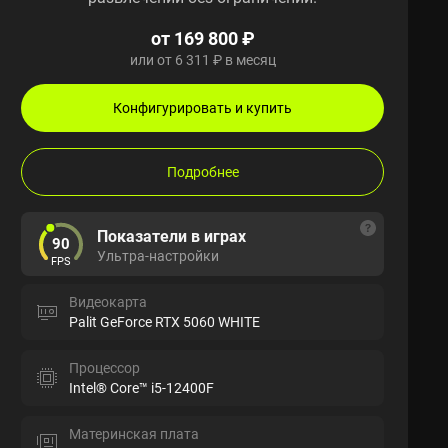
от 169 800 ₽
или от 6 311 ₽ в месяц
Конфигурировать и купить
Подробнее
Показатели в играх
90
Ультра-настройки
FPS
Видеокарта
Palit GeForce RTX 5060 WHITE
Процессор
Intel® Core™ i5-12400F
Материнская плата