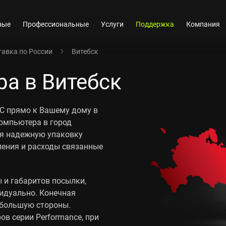
ные
Профессиональные
Услуги
Поддержка
Компания
авка по России
Витебск
а в Витебск
 прямо к Вашему дому в
компьютера в город
бя надежную упаковку
ления и расходы связанные
 и габаритов посылки,
идуально. Конечная
 большую стороны.
в серии Performance, при