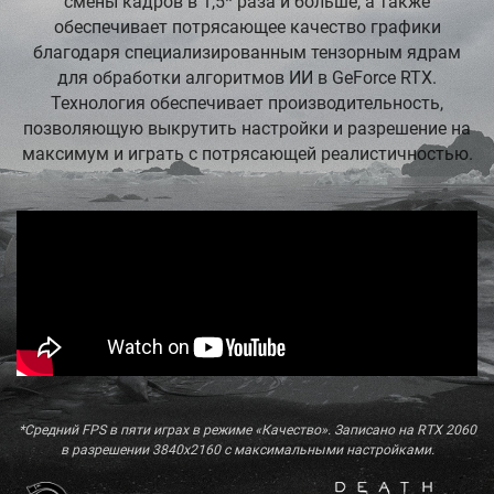
смены кадров в 1,5* раза и больше, а также
обеспечивает потрясающее качество графики
благодаря специализированным тензорным ядрам
для обработки алгоритмов ИИ в GeForce RTX.
Технология обеспечивает производительность,
позволяющую выкрутить настройки и разрешение на
максимум и играть с потрясающей реалистичностью.
*Средний FPS в пяти играх в режиме «Качество». Записано на RTX 2060
в разрешении 3840x2160 с максимальными настройками.