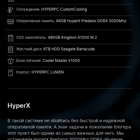
Охлаждение:
HYPERPC CustomCooling
Оперативная память:
64GB HyperX Predator DDR4 3000Mhz
SSD накопитель:
480GB Kingston A1000 M.2
Жесткий диск:
6TB HDD Seagate Barracuda
Блок питания:
Cooler Master V1000
Корпус:
HYPERPC LUMEN
HyperX
В такой системе не обойтись без быстрой и надежной
оперативной памяти. А зная задачи и пожелания блогера
этот пункт был одним из самых важных для него. Мы
установили HyperX Predator 3000Mhz DDR4 обьемом