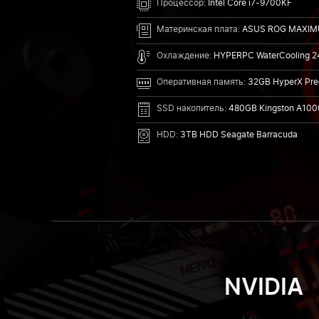
Процессор:
Intel Core i7-9700KF
Материнская плата:
ASUS ROG MAXIM
Охлаждение:
HYPERPC WaterCooling 
Оперативная память:
32GB HyperX Pr
SSD накопитель:
480GB Kingston A100
HDD:
3TB HDD Seagate Barracuda
NVIDIA