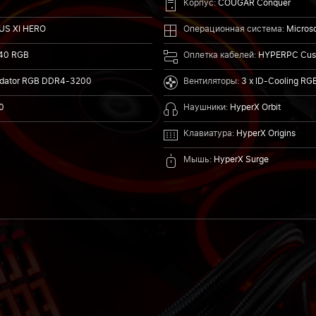
Корпус:
COUGAR Conquer
US XI HERO
Операционная система:
Microso
240 RGB
Оплетка кабелей:
HYPERPC Cust
edator RGB DDR4-3200
Вентиляторы:
3 x ID-Cooling RG
0
Наушники:
HyperX Orbit
Клавиатура:
HyperX Origins
Мышь:
HyperX Surge