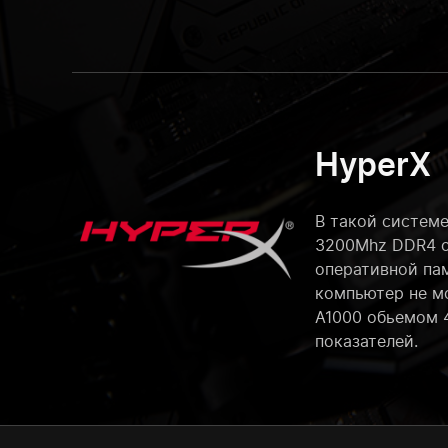
HyperX
В такой системе
3200Mhz DDR4 о
оперативной па
компьютер не мо
A1000 обьемом 4
показателей.