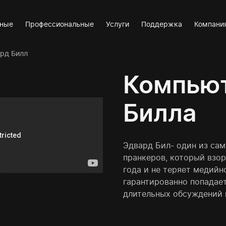
вные
Профессиональные
Услуги
Поддержка
Компани
рд Билл
Компьют
Билла
Эдвард Бил- один из са
пранкеров, который взор
года и не теряет медийн
гарантированно попадает
длительных обсуждений 