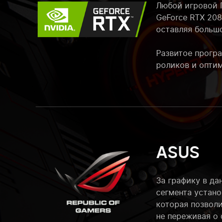
Любой игровой П
GeForce RTX 20
оставляя большо
Развитое програ
роликов и оптим
ASUS
За графику в да
сегмента устан
которая позволи
не переживая о 