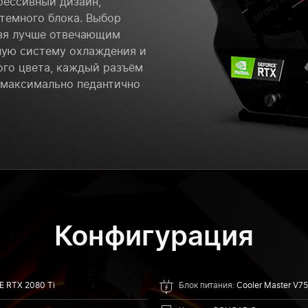
рессивный дизайн,
темного блока. Выбор
льзя лучше отвечающим
ную систему охлаждения и
ого цвета, каждый разъём
 максимально педантично
Конфигурация
 RTX 2080 Ti
Блок питания:
Cooler Master V7