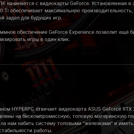
К начинается с видеокарты GeForce. Установленная в 
80 Ti обеспечивает максимальную производительность,
й задел для будущих игр.
ммное обеспечение GeForce Experience позволит ещё б
изировать игры в один клик.
нном HYPERPC отвечает видеокарта ASUS GeForce RTX 20
овлены на бескомпромиссную, топовую материнскую пла
ла нам набить систему топовыми “железками” и иметь
стабильности работы.