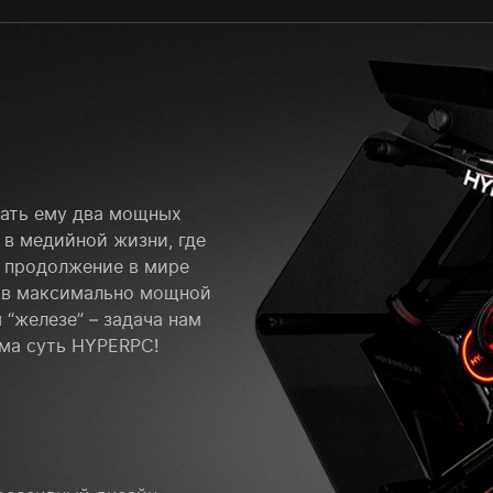
рать ему два мощных
 в медийной жизни, где
е продолжение в мире
 в максимально мощной
 “железе” – задача нам
ама суть HYPERPC!