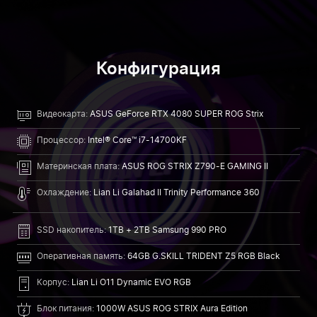
Конфигурация
Видеокарта:
ASUS GeForce RTX 4080 SUPER ROG Strix
Процессор:
Intel® Core™ i7-14700KF
Материнская плата:
ASUS ROG STRIX Z790-E GAMING II
Охлаждение:
Lian Li Galahad II Trinity Performance 360
SSD накопитель:
1TB + 2TB Samsung 990 PRO
Оперативная память:
64GB G.SKILL TRIDENT Z5 RGB Black
Корпус:
Lian Li O11 Dynamic EVO RGB
Блок питания:
1000W ASUS ROG STRIX Aura Edition