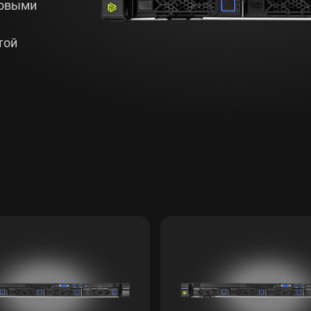
товыми
той