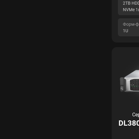
2TB HDD
NVMe 1
Форм-ф
1U
Се
DL380