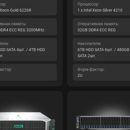
ор:
Процессор:
l Xeon-Gold 6226R
1 x Intel Xeon-Silver 4210
ивная память:
Оперативная память:
DDR4 ECC REG 3200MHz
32GB DDR4 ECC REG
ели:
Накопители:
SD SATA 4шт. / 4TB HDD
6TB HDD SATA 6шт. / 480GB
т.
SATA 2шт.
актор:
Форм-фактор:
2U