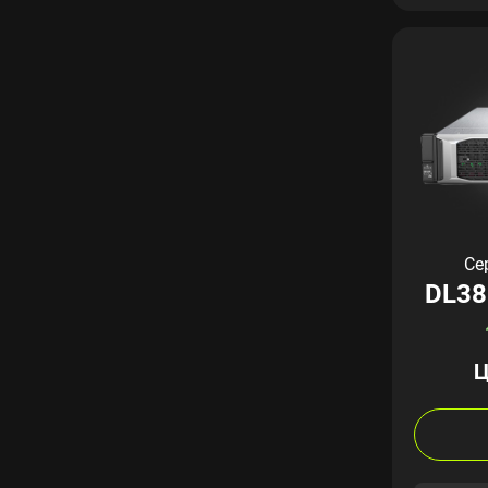
Се
DL38
Ц