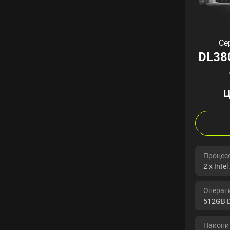
Се
DL38
Ц
Процесс
2 x Inte
Операт
512GB 
Накопит