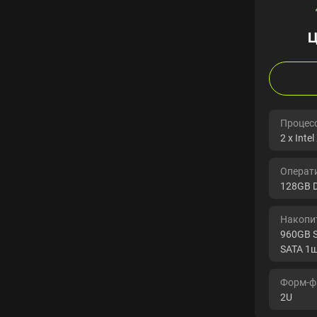
Ц
Процесс
2 x Inte
Операт
128GB 
Накопит
960GB S
SATA 1ш
Форм-ф
2U