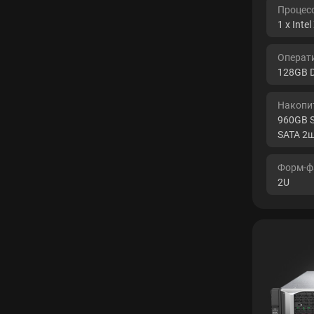
Процесс
1 x Inte
Операт
128GB 
Накопит
960GB S
SATA 2ш
Форм-ф
2U