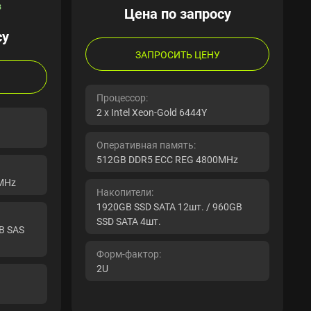
з
Цена по запросу
су
ЗАПРОСИТЬ ЦЕНУ
Процессор:
2 x Intel Xeon-Gold 6444Y
Оперативная память:
512GB DDR5 ECC REG 4800MHz
MHz
Накопители:
1920GB SSD SATA 12шт. / 960GB
SSD SATA 4шт.
TB SAS
Форм-фактор:
2U