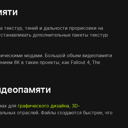
мяти
а текстур, теней и дальности прорисовки на
устанавливать дополнительные пакеты текстур
афическими модами. Большой объем видеопамяти
ем 8К в такие проекты, как Fallout 4, The
идеопамяти
мах для
графического дизайна
,
3D-
альных отраслей. Файлы создаются быстрее, что