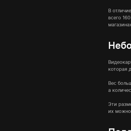
В отличи
всего 16
магазина
Неб
Видеокар
которая 
Вес боль
а количе
Эти разм
их можно