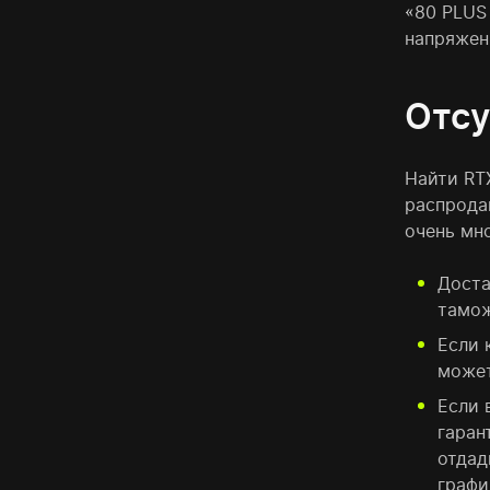
«80 PLUS
напряжен
Отсу
Найти RT
распродан
очень мн
Доста
тамож
Если 
может
Если 
гаран
отдад
графи