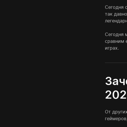
Сегодня 
так давн
легендар
Сегодня м
сравним 
играх.
Зач
202
От други
геймеров,