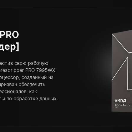
 PRO
дер]
настив свою рабочую
readripper PRO 7995WX
роцессор, созданный на
призван обеспечить
ессионалов, как
ты по обработке данных.