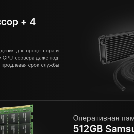
сор + 4
дения для процессора и
у GPU-сервера даже под
и продлевая срок службы
Оперативная па
512GB Samsu