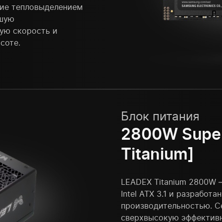
ние тепловыделением
йшую
пую скорость и
соте.
Блок питания
2800W Super
Titanium]
LEADEX Titanium 2800W 
Intel ATX 3.1 и разработ
производительностью. Се
сверхвысокую эффективн