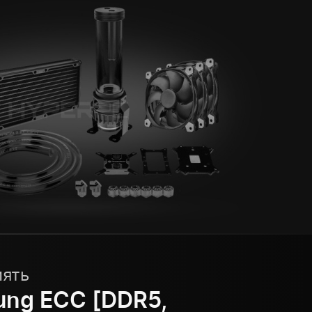
мять
ng ECC [DDR5,