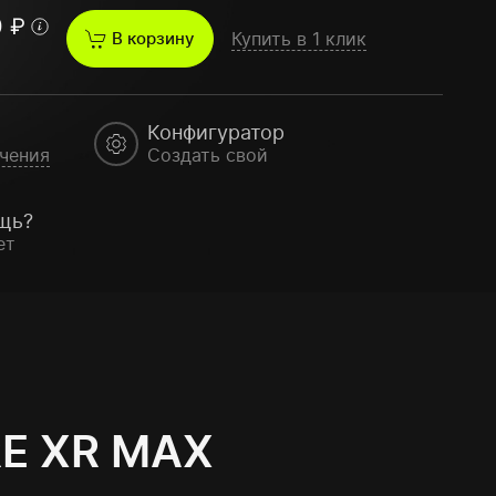
0
₽
В корзину
Купить в 1 клик
Конфигуратор
чения
Создать свой
щь?
ет
E XR MAX