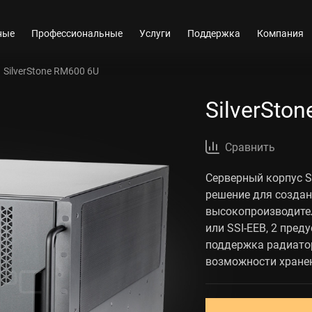
ные
Профессиональные
Услуги
Поддержка
Компания
SilverStone RM600 6U
SilverSto
Сравнить
Серверный корпус S
решение для создан
высокопроизводите
или SSI-EEB, 2 пре
поддержка радиато
возможности хранен