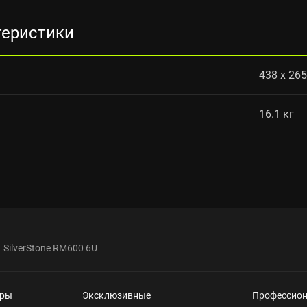
теристики
438 x 26
16.1 кг
SilverStone RM600 6U
еры
Эксклюзивные
Профессио