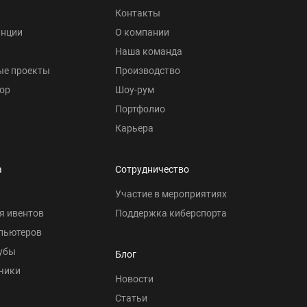
Контакты
анции
О компании
Наша команда
ые проекты
Производство
ор
Шоу-рум
Портфолио
Карьера
а
Сотрудничество
Участие в мероприятиях
я ивентов
Поддержка киберспорта
пьютеров
убы
Блог
чики
Новости
Статьи