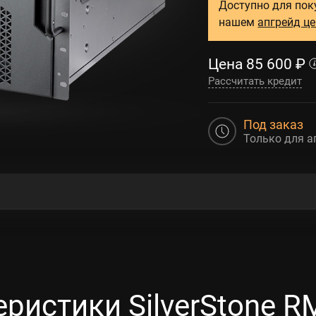
Доступно для пок
нашем
апгрейд ц
Цена
85 600
₽
Рассчитать кредит
Под заказ
Только для а
еристики SilverStone R