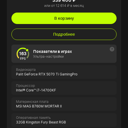
339 400 ₽
или от 12 614 ₽ в месяц
В корзину
Подробнее
Показатели в играх
163
Ультра-настройки
FPS
Видеокарта
Palit GeForce RTX 5070 Ti GamingPro
Процессор
Intel® Core™ i7-14700KF
Материнская плата
MSI MAG B760M MORTAR II
Оперативная память
32GB Kingston Fury Beast RGB