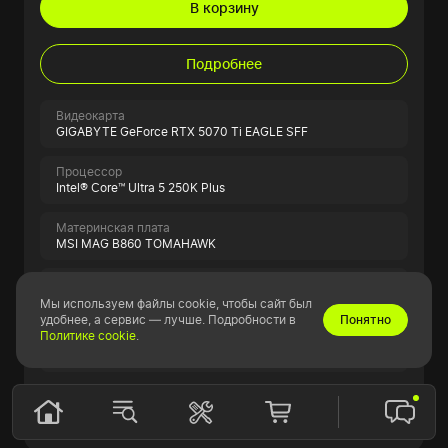
В корзину
Подробнее
Видеокарта
GIGABYTE GeForce RTX 5070 Ti EAGLE SFF
Процессор
Intel® Core™ Ultra 5 250K Plus
Материнская плата
MSI MAG B860 TOMAHAWK
Оперативная память
32GB ADATA XPG Lancer Blade RGB Black
Мы используем файлы cookie, чтобы сайт был
удобнее, а сервис — лучше. Подробности в
Понятно
Политике cookie
.
SSD накопитель
1TB ADATA LEGEND 860
Показать всю спецификацию