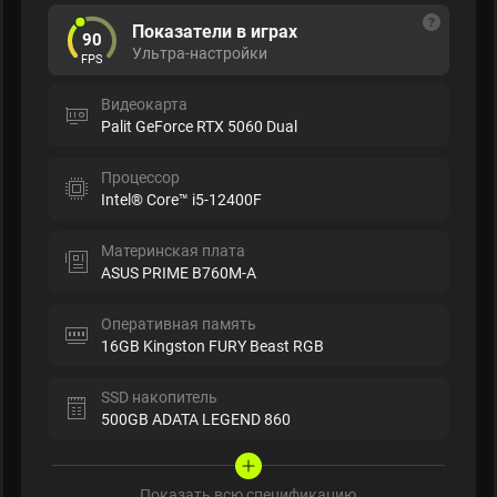
Показатели в играх
90
Ультра-настройки
FPS
Видеокарта
Palit GeForce RTX 5060 Dual
Процессор
Intel® Core™ i5-12400F
Материнская плата
ASUS PRIME B760M-A
Оперативная память
16GB Kingston FURY Beast RGB
SSD накопитель
500GB ADATA LEGEND 860
Показать всю спецификацию