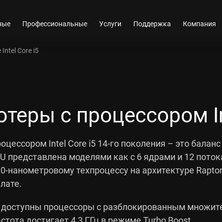
ные
Профессиональные
Услуги
Поддержка
Компания
ntel Core i5
еры с процессором Int
цессором Intel Core i5 14-го поколения – это балан
 представлена моделями как с 6 ядрами и 12 потокам
0-нанометровому техпроцессу на архитектуре Raptor
лате.
i5 доступны процессоры с разблокированным множит
тота достигает 4,3 ГГц в режиме Turbo Boost.