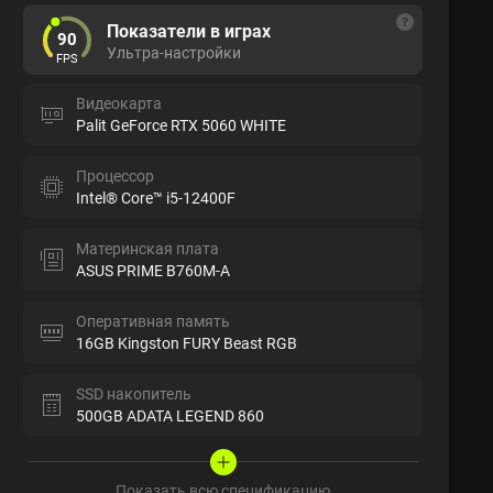
Показатели в играх
90
Ультра-настройки
FPS
Видеокарта
Palit GeForce RTX 5060 WHITE
Процессор
Intel® Core™ i5-12400F
Материнская плата
ASUS PRIME B760M-A
Оперативная память
16GB Kingston FURY Beast RGB
SSD накопитель
500GB ADATA LEGEND 860
Показать всю спецификацию