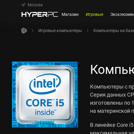
Москва
Магазин
Игровые
Эксклюзив
Игровые компьютеры
Компьютеры на базе I
Компьют
Компьютеры с про
Серия данных CPU
изготовлены по 1
на материнской п
В линейке Core 
максимальная час