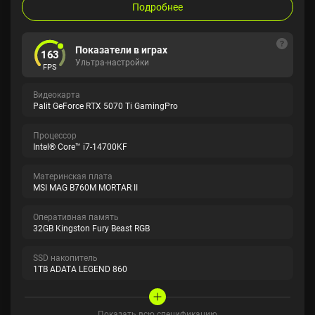
Подробнее
Показатели в играх
163
Ультра-настройки
FPS
Видеокарта
Palit GeForce RTX 5070 Ti GamingPro
Процессор
Intel® Core™ i7-14700KF
Материнская плата
MSI MAG B760M MORTAR II
Оперативная память
32GB Kingston Fury Beast RGB
SSD накопитель
1TB ADATA LEGEND 860
Показать всю спецификацию