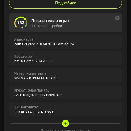
Подробнее
Показатели в играх
163
Ультра-настройки
FPS
Видеокарта
Palit GeForce RTX 5070 Ti GamingPro
Процессор
Intel® Core™ i7-14700KF
Материнская плата
MSI MAG B760M MORTAR II
Оперативная память
32GB Kingston Fury Beast RGB
SSD накопитель
1TB ADATA LEGEND 860
Показать всю спецификацию