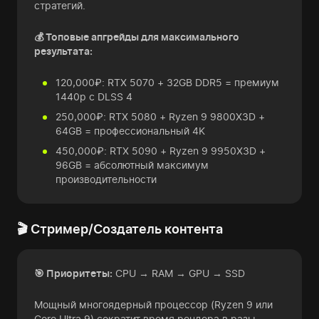
стратегий.
💰 Топовые апгрейды для максимального
результата:
120,000₽: RTX 5070 + 32GB DDR5 = премиум
1440p с DLSS 4
250,000₽: RTX 5080 + Ryzen 9 9800X3D +
64GB = профессиональный 4K
450,000₽: RTX 5090 + Ryzen 9 9950X3D +
96GB = абсолютный максимум
производительности
🎬 Стример/Создатель контента
🎯 Приоритеты:
CPU → RAM → GPU → SSD
Мощный многоядерный процессор (Ryzen 9 или
Core Ultra 9) сократит время рендера в разы.