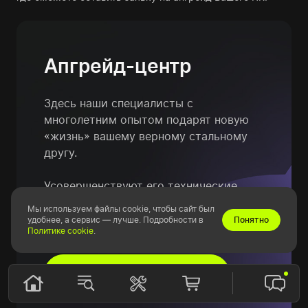
Апгрейд-центр
Здесь наши специалисты с
многолетним опытом подарят
новую
«жизнь» вашему верному стальному
другу.
Усовершенствуют его технические
характеристики, а также сделают его
Мы используем файлы cookie, чтобы сайт был
стильным и выделяющимся по вашему
удобнее, а сервис — лучше. Подробности в
Понятно
Политике cookie
.
желанию!
Перейти в Апгрейд-центр