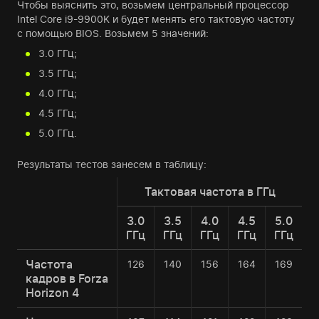
Чтобы выяснить это, возьмем центральный процессор
Intel Core i9-9900K и будет менять его тактовую частоту
с помощью BIOS. Возьмем 5 значений:
3.0 ГГц;
3.5 ГГц;
4.0 ГГц;
4.5 ГГц;
5.0 ГГц.
Результаты тестов занесем в таблицу:
Тактовая частота в ГГц
3.0
3.5
4.0
4.5
5.0
ГГц
ГГц
ГГц
ГГц
ГГц
Частота
126
140
156
164
169
кадров в Forza
Horizon 4