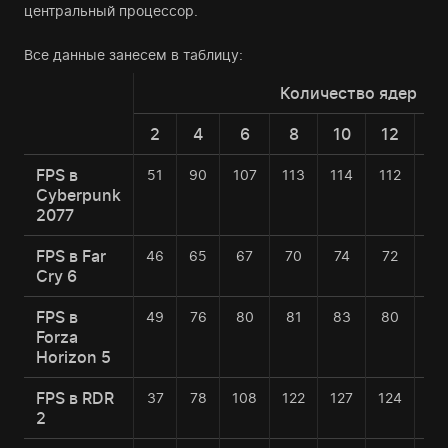
центральный процессор.
Все данные занесем в таблицу:
Количество ядер
2
4
6
8
10
12
14
FPS в
51
90
107
113
114
112
10
Cyberpunk
2077
FPS в Far
46
65
67
70
74
72
74
Cry 6
FPS в
49
76
80
81
83
80
83
Forza
Horizon 5
FPS в RDR
37
78
108
122
127
124
11
2