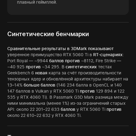
плавный геймплей.
Синтетические бенчмарки
Сравнительные результаты в 3DMark показывают
уверенное преимущество RTX 5060 Ti в
RT-сценариях
:
Port Royal — ~9944
баллов против
~8112, Fire Strike —
~40 925
против
~34 295. В
синтетических
тестах
Geekbench 6
новая
карта за счёт производительности
тензорных ядер и обновлённой архитектуры набирает на
13–14%
больше баллов
(146 234 балла в OpenCL и 140
147 баллов в Vulkan у RTX 5060 Ti
против
129 894 и 122
535 у RTX 4060 Ti). В Passmark G3D Mark разница между
ними минимальна (менее 1%) из-за ограничений старых
API: около 22 201–22 633
баллов
у RTX 5060 Ti
против
около 22 610–22 632 у RTX 4060 Ti.