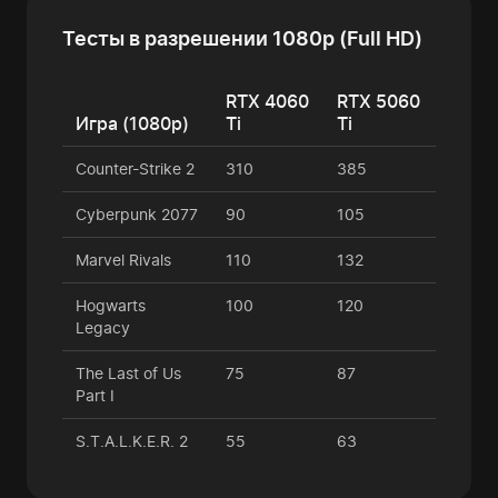
Тесты в разрешении 1080p (Full HD)
RTX 4060
RTX 5060
Игра (1080p)
Ti
Ti
Counter-Strike 2
310
385
Cyberpunk 2077
90
105
Marvel Rivals
110
132
Hogwarts
100
120
Legacy
The Last of Us
75
87
Part I
S.T.A.L.K.E.R. 2
55
63