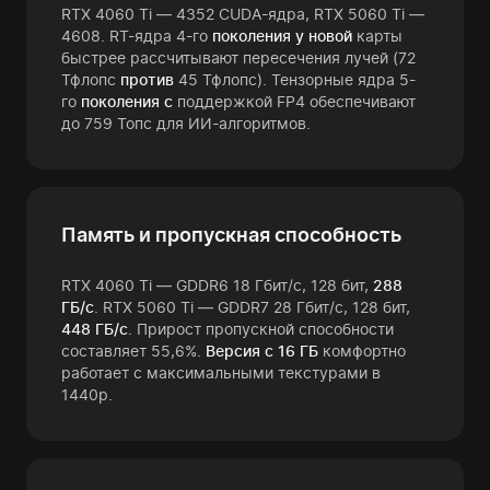
RTX 4060 Ti — 4352 CUDA-ядра, RTX 5060 Ti —
4608. RT-ядра 4-го
поколения у новой
карты
быстрее рассчитывают пересечения лучей (72
Тфлопс
против
45 Тфлопс). Тензорные ядра 5-
го
поколения с
поддержкой FP4 обеспечивают
до 759 Топс для ИИ-алгоритмов.
Память и пропускная способность
RTX 4060 Ti — GDDR6 18 Гбит/с, 128 бит,
288
ГБ/с
. RTX 5060 Ti — GDDR7 28 Гбит/с, 128 бит,
448 ГБ/с
. Прирост пропускной способности
составляет 55,6%.
Версия с 16 ГБ
комфортно
работает с максимальными текстурами в
1440p.