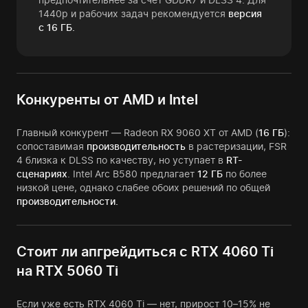
1440p и рабочих задач рекомендуется
версия
с 16 ГБ.
Конкуренты от AMD и Intel
Главный конкурент — Radeon RX 9060 XT от AMD (
16 ГБ
):
сопоставимая
производительность
в растеризации, FSR
4 близка к DLSS по качеству, но уступает в
RT-
сценариях
. Intel Arc B580 предлагает
12 ГБ
по более
низкой цене, однако слабее обоих решений по общей
производительности.
Стоит ли апгрейдиться с RTX 4060 Ti
на RTX 5060 Ti
Если уже есть RTX 4060 Ti — нет, прирост 10–15% не