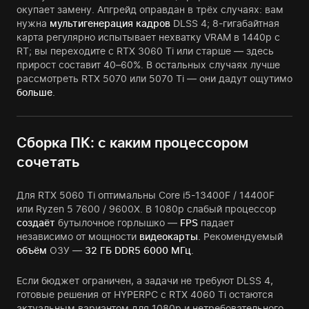
окупает замену. Апгрейд оправдан в трёх случаях: вам
нужна
мультигенерация кадров
DLSS 4; 8-гигабайтная
карта регулярно испытывает нехватку VRAM в 1440p с
RT; вы переходите с RTX 3060 Ti или старше — здесь
прирост составит 40–60%. В остальных случаях лучше
рассмотреть RTX 5070 или 5070 Ti — они дадут ощутимо
больше
.
Сборка ПК: с каким процессором
сочетать
Для RTX 5060 Ti оптимальны Core i5-13400F / 14400F
или Ryzen 5 7600 / 9600X. В 1080p слабый процессор
создаёт
бутылочное горлышко —
FPS
падает
независимо от мощности
видеокарты
. Рекомендуемый
объём
ОЗУ —
32 ГБ DDR5 6000 МГц
.
Если бюджет ограничен, а задачи не требуют DLSS 4,
готовые решения от HYPERPC с RTX 4060 Ti остаются
актуальным вариантом для 1080p и нетребовательного