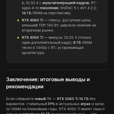
с
; DLSS 4 с
мультигенерацией кадров
; RT-
ядра 4-го
поколения
; NVENC 9 с AV1 4:2:2;
16 ГБ
VRAM на перспективу.
RTX 4060 Ti
— плюсы: доступная цена;
меньший TDP 160 Вт; широкое наличие на
вторичном рынке.
RTX 4060 Ti
— минусы: DLSS 3 (только
один дополнительный кадр);
8 ГБ
VRAM
тесно в 1440p с RT; устаревающая
архитектура.
Заключение: итоговые выводы и
рекомендации
Если собираете
новый
ПК —
RTX 5060 Ti 16 ГБ
без
вариантов: стабильный
FPS
в актуальных
играх
и запас
по VRAM на ближайшие годы. RTX 4060 Ti имеет смысл
только в
версии на 16 ГБ
по сниженной цене — для