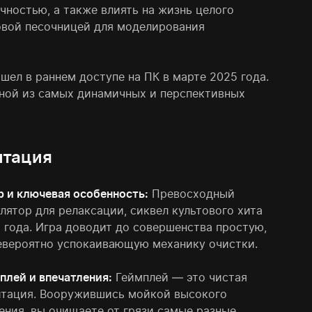
чностью, а также влиять на жизнь целого
ровой песочницей для моделирования
шел в раннем доступе на ПК в марте 2025 года.
дной из самых динамичных и перспективных
итация
 и ключевая особенность:
Превосходный
лятор для релаксации, сиквел культового хита
 года. Игра доводит до совершенства простую,
евероятно успокаивающую механику очистки.
плей и впечатления:
Геймплей — это чистая
тация. Вооружившись мойкой высокого
ения, вы очищаете от грязи самые разные