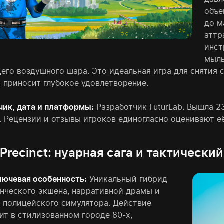
объе
до м
аттр
инст
мыль
го воздушного шара. Это идеальная игра для снятия ст
с приносит глубокое удовлетворение.
чик, дата и платформы:
Разработчик FuturLab. Вышла 23
S. Рецензии и отзывы игроков единогласно оценивают е
 Precinct: нуарная сага и тактически
лючевая особенность:
Уникальный гибрид
нческого экшена, нарративной драмы и
о полицейского симулятора. Действие
ит в стилизованном городе 80-х,