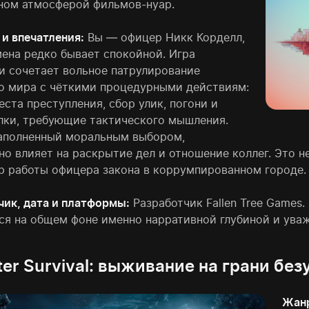
ном атмосферой фильмов-нуар.
 и впечатления:
Вы — офицер Никк Корделл,
мена редко бывает спокойной. Игра
и сочетает вольное патрулирование
о мира с чёткими процедурными действиям:
ста преступления, сбор улик, погони и
лки, требующие тактического мышления.
аполненный моральным выбором,
но влияет на раскрытие дел и отношение коллег. Это н
р работы офицера закона в коррумпированном городе.
чик, дата и платформы:
Разработчик Fallen Tree Games.
ся на общем фоне именно нарративной глубиной и уваж
ter Survival: выживание на грани бе
Жанр