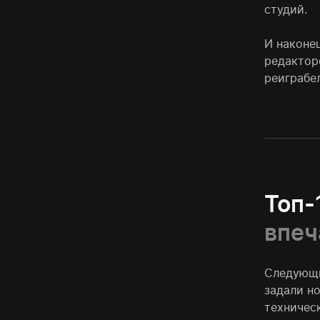
студий.
И наконе
редактор
реиграбе
Топ-
впеч
Следующи
задали н
техничес