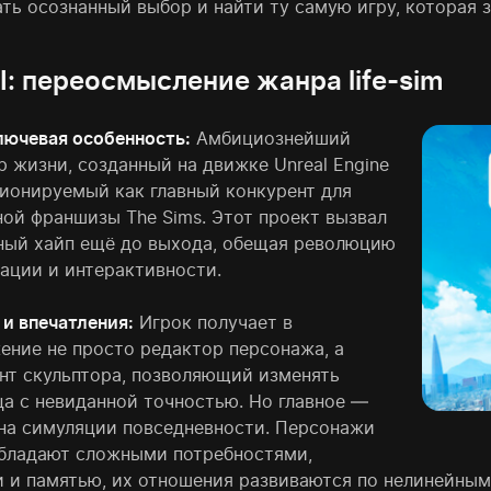
ать осознанный выбор и найти ту самую игру, которая 
OI: переосмысление жанра life-sim
лючевая особенность:
Амбициознейший
 жизни, созданный на движке Unreal Engine
ционируемый как главный конкурент для
ной франшизы The Sims. Этот проект вызвал
ный хайп ещё до выхода, обещая революцию
зации и интерактивности.
 и впечатления:
Игрок получает в
ение не просто редактор персонажа, а
нт скульптора, позволяющий изменять
ца с невиданной точностью. Но главное —
ина симуляции повседневности. Персонажи
обладают сложными потребностями,
 и памятью, их отношения развиваются по нелинейным