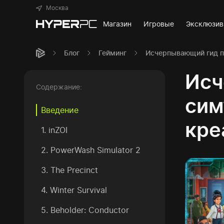
Москва
Магазин
Игровые
Эксклюзи
Блог
Гейминг
Исчерпывающий гид по
Исч
Содержание:
сим
Введение
кре
1. inZOI
2. PowerWash Simulator 2
3. The Precinct
4. Winter Survival
5. Beholder: Conductor