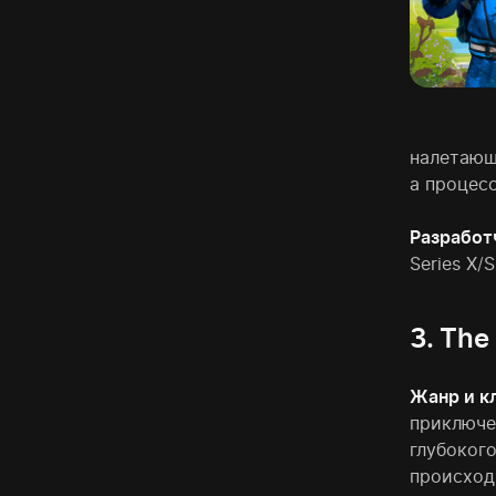
налетающе
а процес
Разработ
Series X/
3. The
Жанр и к
приключе
глубоког
происход