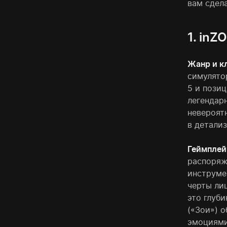
вам сдел
1. inZ
Жанр и к
симулятор
5 и пози
легендар
невероят
в детали
Геймплей
распоряж
инструме
черты ли
это глуб
(«Зои») 
эмоциями