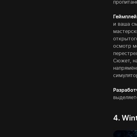
пропитан
Геймплей
и ваша с
мастерск
открытог
осмотр ме
перестре
Сюжет, н
напрямён
симулято
Разработ
выделяет
4. Win