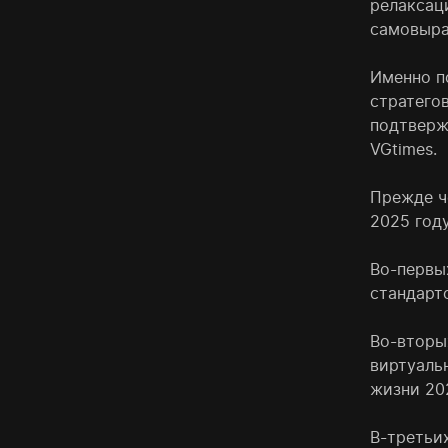
релаксац
самовыра
Именно п
стратегов
подтверж
VGtimes.
Прежде ч
2025 году
Во-первы
стандарт
Во-вторы
виртуаль
жизни 20
В-третьи