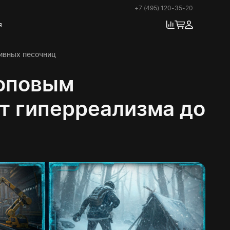
+7 (495) 120-35-20
я
ивных песочниц
топовым
от гиперреализма до