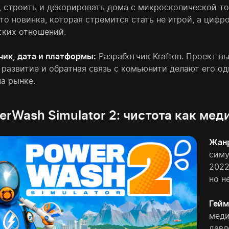
, строить и декорировать дома с микроскопической то
Это новинка, которая стремится стать не игрой, а циф
ских отношений.
чик, дата и платформы:
Разработчик Krafton. Проект вы
 развитие и обратная связь с комьюнити делают его о
а рынке.
erWash Simulator 2: чистота как мед
Жанр
симу
2022
но н
Гейм
меди
давл