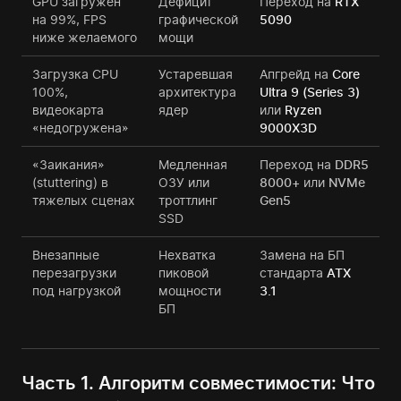
GPU загружен
Дефицит
Переход на
RTX
на 99%, FPS
графической
5090
ниже желаемого
мощи
Загрузка CPU
Устаревшая
Апгрейд на
Core
100%,
архитектура
Ultra 9 (Series 3)
видеокарта
ядер
или
Ryzen
«недогружена»
9000X3D
«Заикания»
Медленная
Переход на
DDR5
(stuttering) в
ОЗУ или
8000+
или
NVMe
тяжелых сценах
троттлинг
Gen5
SSD
Внезапные
Нехватка
Замена на БП
перезагрузки
пиковой
стандарта
ATX
под нагрузкой
мощности
3.1
БП
Часть 1. Алгоритм совместимости: Что