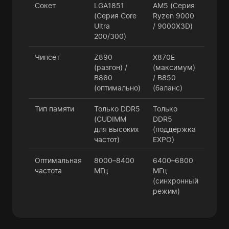
Сокет
LGA1851
AM5 (Серия
(Серия Core
Ryzen 9000
Ultra
/ 9000X3D)
200/300)
Чипсет
Z890
X870E
(разгон) /
(максимум)
B860
/ B850
(оптимально)
(баланс)
Тип памяти
Только DDR5
Только
(CUDIMM
DDR5
для высоких
(поддержка
частот)
EXPO)
Оптимальная
8000–8400
6400–6800
частота
МГц
МГц
(синхронный
режим)