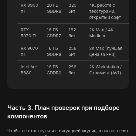
RX 9900
20 ГБ
320
4K, работа с
XT
GDDR6
бит
текстурами,
открытый софт
RTX
16 ГБ
192
2K Max / 4K
5070 Ti
GDDR7
бит
Medium
RX 9070
16 ГБ
256
2K Max (лучшая
XT
GDDR6
бит
цена за FPS)
Intel Arc
16 ГБ
256
2K Workstation /
B880
GDDR6
бит
Стриминг (AV1)
Часть 3. План проверок при подборе
компонентов
Чтобы не столкнуться с ситуацией «купил, а оно не лезет