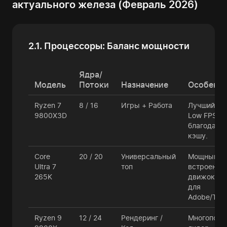
актуального железа (Февраль 2026)
2.1. Процессоры: Баланс мощности
Ядра/
Модель
Потоки
Назначение
Особенн
Ryzen 7
8 / 16
Игры + Работа
Лучший по
9800X3D
Low FPS
благодаря
кэшу.
Core
20 / 20
Универсальный
Мощный
Ultra 7
топ
встроенный
265K
движок (N
для
Adobe/Top
Ryzen 9
12 / 24
Рендеринг /
Многопото