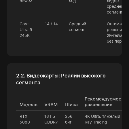
9900X
Код
лидер
среднего+
сегмента.
Core
14 / 14
Средний
Оптимальн
Ultra 5
сегмент
решение д
245K
2K-гейминг
без перепл
2.2. Видеокарты: Реалии высокого
сегмента
Рекомендуемое
Модель
VRAM
Шина
разрешение
RTX
16 ГБ
256
4K Ultra, тяжелый
5080
GDDR7
бит
Ray Tracing