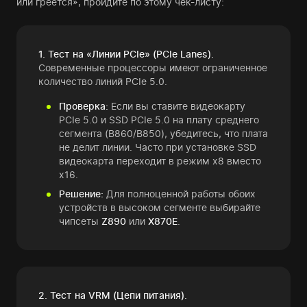
или греется», пройдите по этому чек-листу:
1. Тест на «Линии PCIe» (PCIe Lanes).
Современные процессоры имеют ограниченное
количество линий PCIe 5.0.
Проверка:
Если вы ставите видеокарту
PCIe 5.0 и SSD PCIe 5.0 на плату среднего
сегмента (B860/B850), убедитесь, что плата
не делит линии. Часто при установке SSD
видеокарта переходит в режим x8 вместо
x16.
Решение:
Для полноценной работы обоих
устройств в высоком сегменте выбирайте
чипсеты
Z890
или
X870E
.
2. Тест на VRM (Цепи питания).