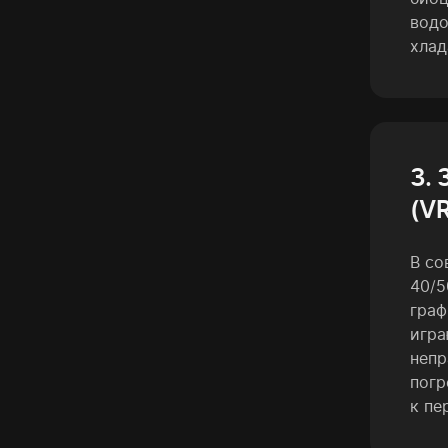
водо
хлад
3.
(V
В со
40/5
граф
игра
непр
погр
к пе