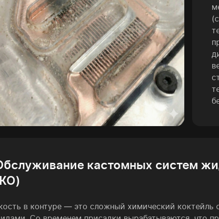
м
(
т
п
д
в
с
т
б
 Обслуживание кастомных систем ж
ЖО)
ость в контуре — это сложный химический коктейль 
идами. Со временем присадки вырабатываются, что пр