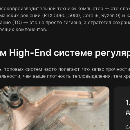
ысокопроизводительной техники компьютер — это сло
манских решений (RTX 5090, 5080, Core i9, Ryzen 9) 
ание (ТО) — это не просто гигиена, а стратегия сохра
оящих компонентов.
м High-End системе регуля
ы топовых систем часто полагают, что запас прочност
ельности, чем выше плотность тепловыделения, тем к
1
д
С