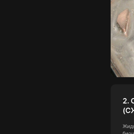
2.
(С
Жидк
биоц