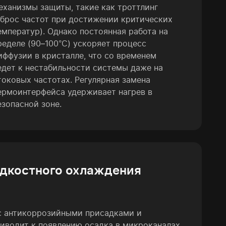
еханизмы защиты, такие как троттлинг
сброс частот при достижении критических
емператур). Однако постоянная работа на
ределе (90–100°C) ускоряет процесс
иффузии в кристалле, что со временем
едет к нестабильности системы даже на
токовых частотах. Регулярная замена
ермоинтерфейса удерживает нагрев в
езопасной зоне.
идкостного охлаждения
с антикоррозийными присадками и
иводит к появлению осадка в микроканалах