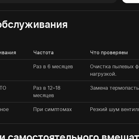
обслуживания
ивания
Частота
Что проверяем
Раз в 6 месяцев
Очистка пылевых ф
нагрузкой.
 ТО
Раз в 12–18
Замена термопасты
месяцев
ное
При симптомах
Резкий шум вентиля
и самостоятельного вмеша