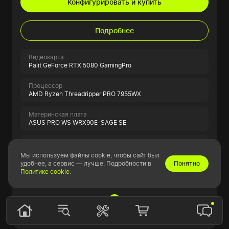
Конфигурировать и купить
Подробнее
Видеокарта
Palit GeForce RTX 5080 GamingPro
Процессор
AMD Ryzen Threadripper PRO 7955WX
Материнская плата
ASUS PRO WS WRX90E-SAGE SE
Оперативная память
128GB Samsung ECC
Мы используем файлы cookie, чтобы сайт был
удобнее, а сервис — лучше. Подробности в
Понятно
Политике cookie
.
SSD накопитель
1TB Samsung 990 PRO
Показать всю спецификацию