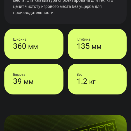
места. Эта клавиатура спроектирована для тех, кто
ценит чистоту игрового места без ущерба для
производительности.
Ширина
Глубина
360
135
мм
мм
Высота
Вес
39
1.2
мм
кг