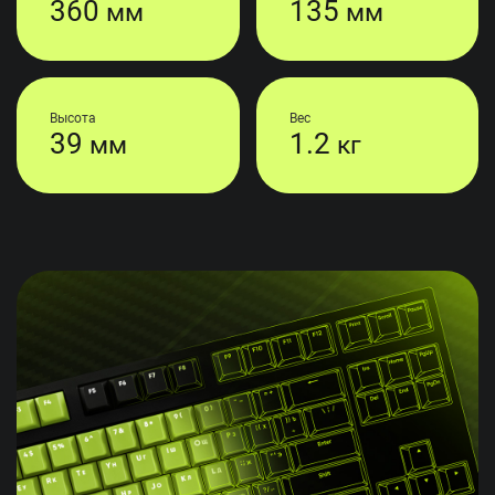
360
135
мм
мм
Высота
Вес
39
1.2
мм
кг