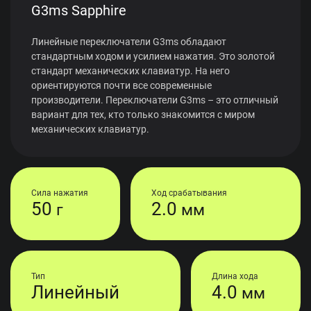
G3ms Sapphire
Линейные переключатели G3ms обладают
стандартным ходом и усилием нажатия. Это золотой
стандарт механических клавиатур. На него
ориентируются почти все современные
производители. Переключатели G3ms – это отличный
вариант для тех, кто только знакомится с миром
механических клавиатур.
Сила нажатия
Ход срабатывания
50
2.0
г
мм
Тип
Длина хода
Линейный
4.0
мм