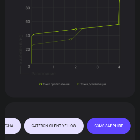
MATCHA
GATERON SILENT YELLOW
G3MS SAPPHIRE