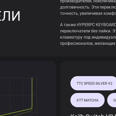
производителей, обеспечив
долговечность. Эти перекл
ЕЛИ
точность, увеличивая комфо
А также HYPERPC KEYBOARD 
переключатели без пайки. Э
клавиатуру под индивидуал
профессионалов, желающих 
TTC SPEED SILVER V2
KTT MATCHA
G