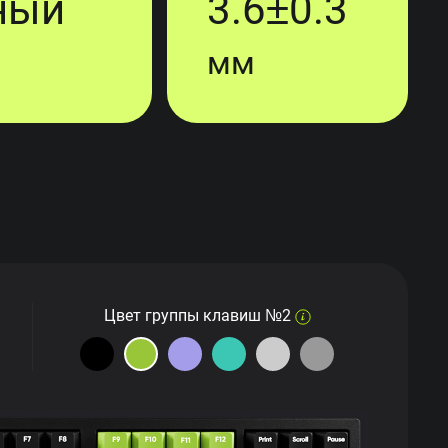
ный
3.6±0.3
мм
Цвет группы клавиш №2