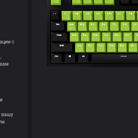
ации с
,
 вам
и
ь вашу
ли