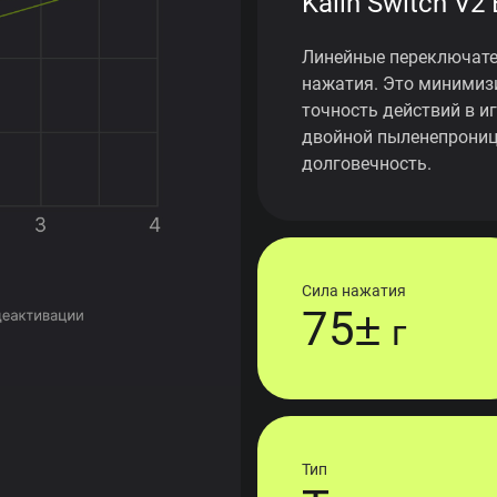
Kailh Switch V2
Линейные переключате
нажатия. Это минимиз
точность действий в и
двойной пыленепрониц
долговечность.
Сила нажатия
75±
г
Тип