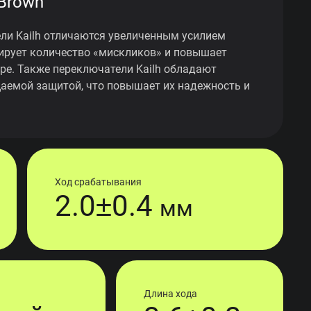
 Brown
ли Kailh отличаются увеличенным усилием
ирует количество «мискликов» и повышает
гре. Также переключатели Kailh обладают
аемой защитой, что повышает их надежность и
Ход срабатывания
2.0±0.4
мм
Длина хода