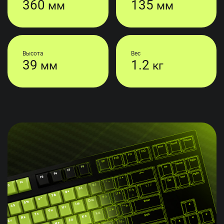
360
135
мм
мм
Высота
Вес
39
1.2
мм
кг