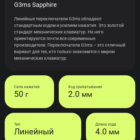
G3ms Sapphire
Линейные переключатели G3ms обладают
стандартным ходом и усилием нажатия. Это золотой
стандарт механических клавиатур. На него
ориентируются почти все современные
производители. Переключатели G3ms – это отличный
вариант для тех, кто только знакомится с миром
механических клавиатур.
Сила нажатия
Ход срабатывания
50
2.0
г
мм
Тип
Длина хода
Линейный
4.0
мм