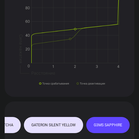
MATCHA
GATERON SILENT YELLOW
G3MS SAPPHIRE