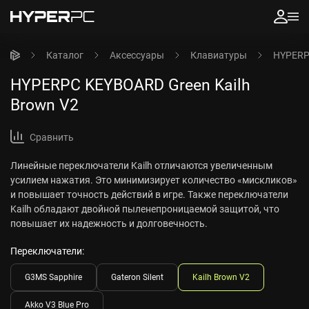
Каталог
Аксессуары
Клавиатуры
HYPERPC
HYPERPC KEYBOARD Green Kailh
Brown V2
Сравнить
Линейные переключатели Kailh отличаются увеличенным
усилием нажатия. Это минимизирует количество «мискликов»
и повышает точность действий в игре. Также переключатели
Kailh обладают двойной пыленепроницаемой защитой, что
повышает их надежность и долговечность.
Переключатели:
G3MS Sapphire
Gateron Silent
Kailh Brown V2
Akko V3 Blue Pro