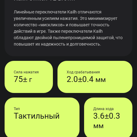
Линейные переключатели Kailh отличаются
увеличенным усилием нажатия. Это минимизирует
количество «мискликов» и повышает точность
действий в игре. Также переключатели Kailh
обладают двойной пыленепроницаемой защитой, что
повышает их надежность и долговечность.
Сила нажатия
Ход срабатывания
75±
2.0±0.4
г
мм
Тип
Длина хода
Тактильный
3.6±0.3
мм